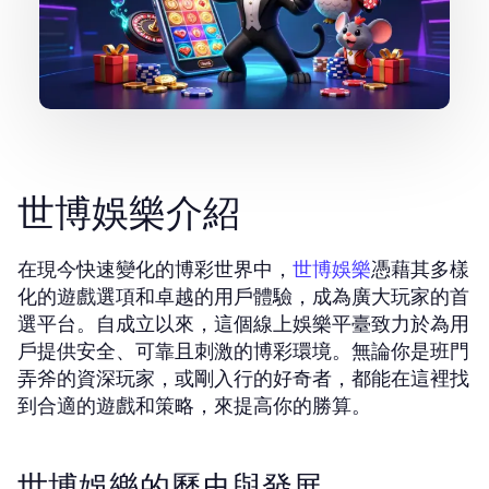
世博娛樂介紹
在現今快速變化的博彩世界中，
憑藉其多樣
世博娛樂
化的遊戲選項和卓越的用戶體驗，成為廣大玩家的首
選平台。自成立以來，這個線上娛樂平臺致力於為用
戶提供安全、可靠且刺激的博彩環境。無論你是班門
弄斧的資深玩家，或剛入行的好奇者，都能在這裡找
到合適的遊戲和策略，來提高你的勝算。
世博娛樂的歷史與發展