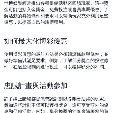
世博娛樂經常推出各種促銷活動來回饋玩家。這些獎
金可能包括入金獎金、免費投注或會員專屬優惠。了
解活動的具體條件和要求可以幫助玩家充分利用這些
優惠，以提高自己的賭博獲利。
如何最大化博彩優惠
使用博彩優惠的最佳方法是必須細讀條款與條件，並
做好準備以滿足要求。例如，了解部分獎金的
投注條
，在這些限制內進行投注，可以獲得額外的利潤。
件
忠誠計畫與活動參加
許多線上賭場都提供忠誠計劃以獎勵更活躍的玩家。
參加這些計劃不僅可以獲得獎金，還可享受額外的優
惠和促銷活動。例如，集分換獎的節奏會隨著您的遊