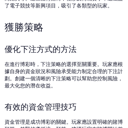
了電子競技等新興項目，吸引了各類型的玩家。
獲勝策略
優化下注方式的方法
在進行博彩時，下注策略的選擇至關重要。玩家應根
據自身的資金狀況和風險承受能力制定合理的下注計
劃。創建一個清晰的下注策略可以幫助您控制風險，
最大化您的潛在收益。
有效的資金管理技巧
資金管理是成功博彩的關鍵。玩家應設置明確的賭博