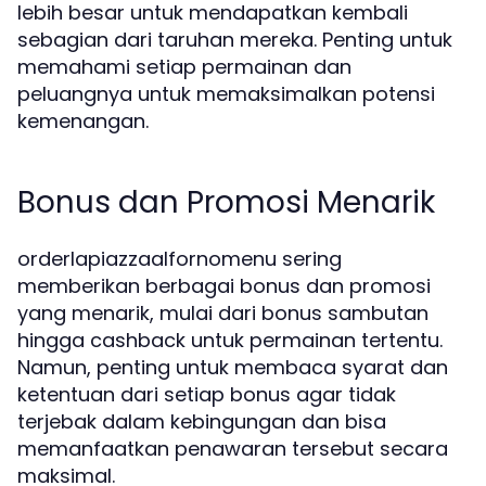
lebih besar untuk mendapatkan kembali
sebagian dari taruhan mereka. Penting untuk
memahami setiap permainan dan
peluangnya untuk memaksimalkan potensi
kemenangan.
Bonus dan Promosi Menarik
orderlapiazzaalfornomenu sering
memberikan berbagai bonus dan promosi
yang menarik, mulai dari bonus sambutan
hingga cashback untuk permainan tertentu.
Namun, penting untuk membaca syarat dan
ketentuan dari setiap bonus agar tidak
terjebak dalam kebingungan dan bisa
memanfaatkan penawaran tersebut secara
maksimal.