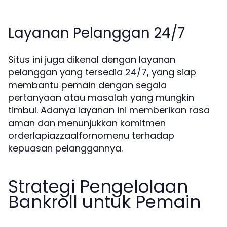
Layanan Pelanggan 24/7
Situs ini juga dikenal dengan layanan
pelanggan yang tersedia 24/7, yang siap
membantu pemain dengan segala
pertanyaan atau masalah yang mungkin
timbul. Adanya layanan ini memberikan rasa
aman dan menunjukkan komitmen
orderlapiazzaalfornomenu terhadap
kepuasan pelanggannya.
Strategi Pengelolaan
Bankroll untuk Pemain