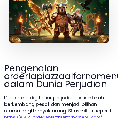
Pengenalan
orderlapiazzaalfornomen
dalam Dunia Perjudian
Dalam era digital ini, perjudian online telah
berkembang pesat dan menjadi pilihan
utama bagi banyak orang. Situs-situs seperti
https://www.orderlapiazzaalfornomenu.com/