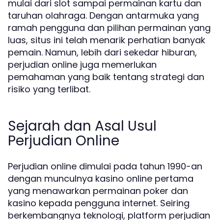
mulai dari slot sampai permainan kartu dan
taruhan olahraga. Dengan antarmuka yang
ramah pengguna dan pilihan permainan yang
luas, situs ini telah menarik perhatian banyak
pemain. Namun, lebih dari sekedar hiburan,
perjudian online juga memerlukan
pemahaman yang baik tentang strategi dan
risiko yang terlibat.
Sejarah dan Asal Usul
Perjudian Online
Perjudian online dimulai pada tahun 1990-an
dengan munculnya kasino online pertama
yang menawarkan permainan poker dan
kasino kepada pengguna internet. Seiring
berkembangnya teknologi, platform perjudian