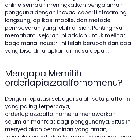
online semakin meningkatkan pengalaman
pengguna dengan inovasi seperti streaming
langsung, aplikasi mobile, dan metode
pembayaran yang lebih efisien. Pentingnya
memahami sejarah ini adalah untuk melihat
bagaimana industri ini telah berubah dan apa
yang bisa diharapkan di masa depan.
Mengapa Memilih
orderlapiazzaalfornomenu?
Dengan reputasi sebagai salah satu platform
yang paling terpercaya,
orderlapiazzaalfornomenu menawarkan
sejumlah manfaat bagi penggunanya. Situs ini
menyediakan permainan yang aman,
transaksi cepat, dan layanan pelanggan yang