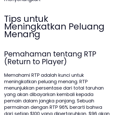
Tips untuk
Meningkatkan Peluang
Menang
Pemahaman tentang RTP
(Return to Player)
Memahami RTP adalah kunci untuk
meningkatkan peluang menang. RTP
menunjukkan persentase dari total taruhan
yang akan dibayarkan kembali kepada
pemain dalam jangka panjang. Sebuah
permainan dengan RTP 96% berarti bahwa
dari setiap $100 yang dipertaruhkan, $96 akan