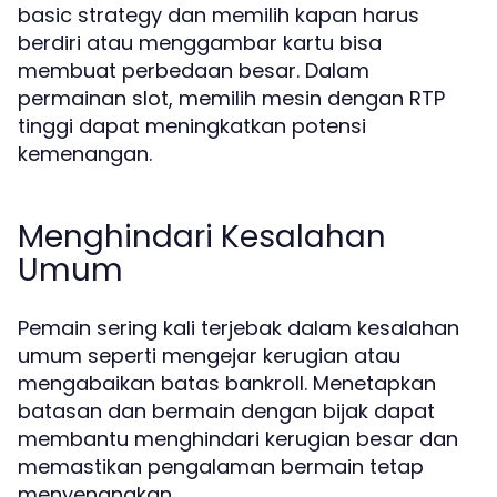
basic strategy dan memilih kapan harus
berdiri atau menggambar kartu bisa
membuat perbedaan besar. Dalam
permainan slot, memilih mesin dengan RTP
tinggi dapat meningkatkan potensi
kemenangan.
Menghindari Kesalahan
Umum
Pemain sering kali terjebak dalam kesalahan
umum seperti mengejar kerugian atau
mengabaikan batas bankroll. Menetapkan
batasan dan bermain dengan bijak dapat
membantu menghindari kerugian besar dan
memastikan pengalaman bermain tetap
menyenangkan.