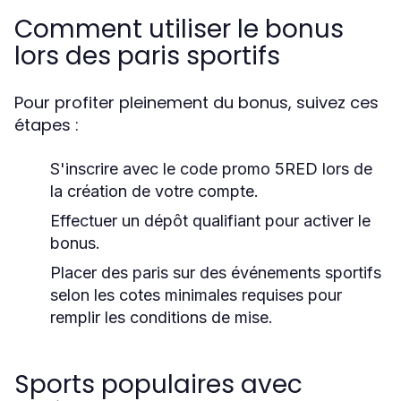
Comment utiliser le bonus
lors des paris sportifs
Pour profiter pleinement du bonus, suivez ces
étapes :
S'inscrire avec le code promo 5RED lors de
la création de votre compte.
Effectuer un dépôt qualifiant pour activer le
bonus.
Placer des paris sur des événements sportifs
selon les cotes minimales requises pour
remplir les conditions de mise.
Sports populaires avec