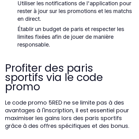
Utiliser les notifications de l'application pour
rester à jour sur les promotions et les matchs
en direct.
Établir un budget de paris et respecter les
limites fixées afin de jouer de manière
responsable.
Profiter des paris
sportifs via le code
promo
Le code promo 5RED ne se limite pas à des
avantages à l'inscription, il est essentiel pour
maximiser les gains lors des paris sportifs
grâce à des offres spécifiques et des bonus.