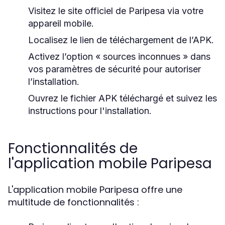
Visitez le site officiel de Paripesa via votre
appareil mobile.
Localisez le lien de téléchargement de l’APK.
Activez l’option « sources inconnues » dans
vos paramètres de sécurité pour autoriser
l’installation.
Ouvrez le fichier APK téléchargé et suivez les
instructions pour l'installation.
Fonctionnalités de
l'application mobile Paripesa
L'application mobile Paripesa offre une
multitude de fonctionnalités :