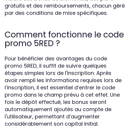
gratuits et des remboursements, chacun géré
par des conditions de mise spécifiques.
Comment fonctionne le code
promo 5RED ?
Pour bénéficier des avantages du code
promo 5RED, il suffit de suivre quelques
étapes simples lors de l'inscription. Après
avoir rempli les informations requises lors de
l’inscription, il est essentiel d’entrer le code
promo dans le champ prévu à cet effet. Une
fois le dépôt effectué, les bonus seront
automatiquement ajoutés au compte de
l'utilisateur, permettant d’augmenter
considérablement son capital initial.