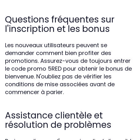
Questions fréquentes sur
l'inscription et les bonus
Les nouveaux utilisateurs peuvent se
demander comment bien profiter des
promotions. Assurez-vous de toujours entrer
le code promo 5RED pour obtenir le bonus de
bienvenue. N'oubliez pas de vérifier les
conditions de mise associées avant de
commencer à parier.
Assistance clientèle et
résolution de problèmes