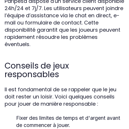
Paripesa dispose d'un service client disponible
24h/24 et 7j/7. Les utilisateurs peuvent joindre
l’équipe d’assistance via le chat en direct, e-
mail ou formulaire de contact. Cette
disponibilité garantit que les joueurs peuvent
rapidement résoudre les problèmes
éventuels.
Conseils de jeux
responsables
Il est fondamental de se rappeler que le jeu
doit rester un loisir. Voici quelques conseils
pour jouer de manière responsable :
Fixer des limites de temps et d'argent avant
de commencer à jouer.