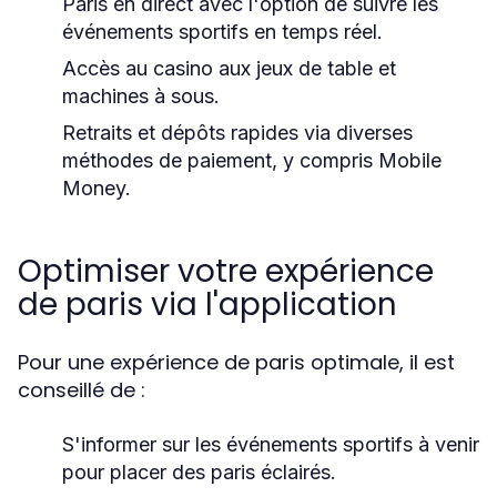
Paris en direct
avec l'option de suivre les
événements sportifs en temps réel.
Accès au casino
aux jeux de table et
machines à sous.
Retraits et dépôts rapides
via diverses
méthodes de paiement, y compris Mobile
Money.
Optimiser votre expérience
de paris via l'application
Pour une expérience de paris optimale, il est
conseillé de :
S'informer sur les événements sportifs à venir
pour placer des paris éclairés.