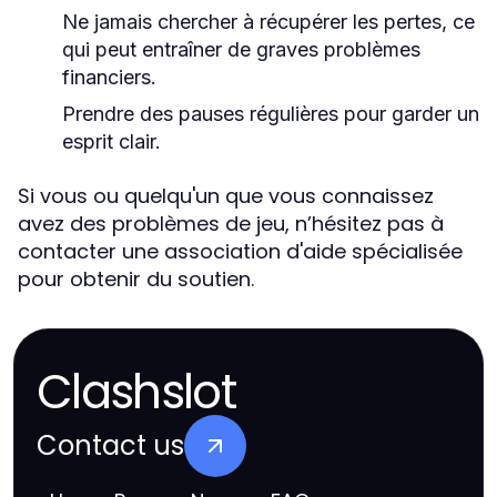
Ne jamais chercher à récupérer les pertes, ce
qui peut entraîner de graves problèmes
financiers.
Prendre des pauses régulières pour garder un
esprit clair.
Si vous ou quelqu'un que vous connaissez
avez des problèmes de jeu, n’hésitez pas à
contacter une association d'aide spécialisée
pour obtenir du soutien.
Clashslot
Contact us