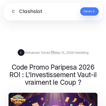
Clashslot
C
News
Emmanuel Torres
·
May 13, 2026
·
Gambling
E
Code Promo Paripesa 2026
ROI : L'Investissement Vaut-il
vraiment le Coup ?