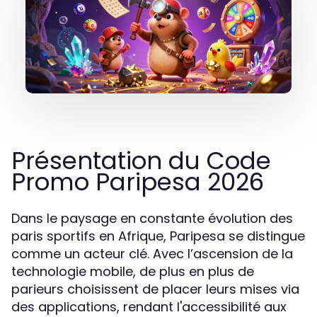
Présentation du Code
Promo Paripesa 2026
Dans le paysage en constante évolution des
paris sportifs en Afrique, Paripesa se distingue
comme un acteur clé. Avec l’ascension de la
technologie mobile, de plus en plus de
parieurs choisissent de placer leurs mises via
des applications, rendant l'accessibilité aux