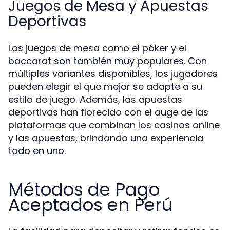
Juegos de Mesa y Apuestas
Deportivas
Los juegos de mesa como el póker y el
baccarat son también muy populares. Con
múltiples variantes disponibles, los jugadores
pueden elegir el que mejor se adapte a su
estilo de juego. Además, las apuestas
deportivas han florecido con el auge de las
plataformas que combinan los casinos online
y las apuestas, brindando una experiencia
todo en uno.
Métodos de Pago
Aceptados en Perú