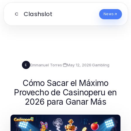
Clashslot
C
News
Emmanuel Torres
·
May 12, 2026
·
Gambling
E
Cómo Sacar el Máximo
Provecho de Casinoperu en
2026 para Ganar Más