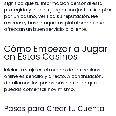
significa que tu información personal está
protegida y que los juegos son justos. Al optar
por un casino, verifica su reputación, lee
reseñas y busca aquellas plataformas que
ofrezcan un buen servicio al cliente.
Cómo Empezar a Jugar
en Estos Casinos
Iniciar tu viaje en el mundo de los casinos
online es sencillo y directo. A continuación,
detallamos los pasos básicos para que
puedas comenzar hoy mismo.
Pasos para Crear tu Cuenta