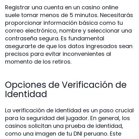
Registrar una cuenta en un casino online
suele tomar menos de 5 minutos. Necesitarás
proporcionar información básica como tu
correo electrónico, nombre y seleccionar una
contraseña segura. Es fundamental
asegurarte de que los datos ingresados sean
precisos para evitar inconvenientes al
momento de los retiros.
Opciones de Verificación de
Identidad
La verificación de identidad es un paso crucial
para la seguridad del jugador. En general, los
casinos solicitan una prueba de identidad,
como una imagen de tu DNI peruano. Este