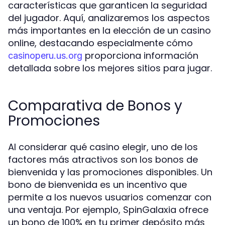
características que garanticen la seguridad
del jugador. Aquí, analizaremos los aspectos
más importantes en la elección de un casino
online, destacando especialmente cómo
proporciona información
casinoperu.us.org
detallada sobre los mejores sitios para jugar.
Comparativa de Bonos y
Promociones
Al considerar qué casino elegir, uno de los
factores más atractivos son los bonos de
bienvenida y las promociones disponibles. Un
bono de bienvenida es un incentivo que
permite a los nuevos usuarios comenzar con
una ventaja. Por ejemplo, SpinGalaxia ofrece
un bono de 100% en tu primer depósito más