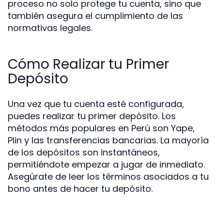
proceso no solo protege tu cuenta, sino que
también asegura el cumplimiento de las
normativas legales.
Cómo Realizar tu Primer
Depósito
Una vez que tu cuenta esté configurada,
puedes realizar tu primer depósito. Los
métodos más populares en Perú son Yape,
Plin y las transferencias bancarias. La mayoría
de los depósitos son instantáneos,
permitiéndote empezar a jugar de inmediato.
Asegúrate de leer los términos asociados a tu
bono antes de hacer tu depósito.