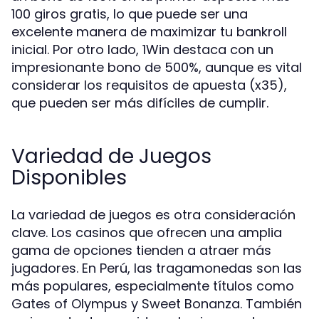
100 giros gratis, lo que puede ser una
excelente manera de maximizar tu bankroll
inicial. Por otro lado, 1Win destaca con un
impresionante bono de 500%, aunque es vital
considerar los requisitos de apuesta (x35),
que pueden ser más difíciles de cumplir.
Variedad de Juegos
Disponibles
La variedad de juegos es otra consideración
clave. Los casinos que ofrecen una amplia
gama de opciones tienden a atraer más
jugadores. En Perú, las tragamonedas son las
más populares, especialmente títulos como
Gates of Olympus y Sweet Bonanza. También