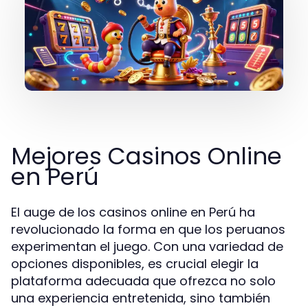
Mejores Casinos Online
en Perú
El auge de los casinos online en Perú ha
revolucionado la forma en que los peruanos
experimentan el juego. Con una variedad de
opciones disponibles, es crucial elegir la
plataforma adecuada que ofrezca no solo
una experiencia entretenida, sino también