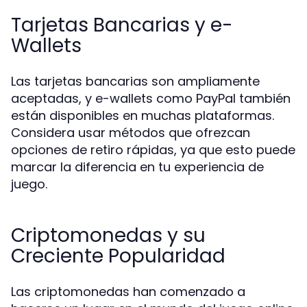
Tarjetas Bancarias y e-
Wallets
Las tarjetas bancarias son ampliamente
aceptadas, y e-wallets como PayPal también
están disponibles en muchas plataformas.
Considera usar métodos que ofrezcan
opciones de retiro rápidas, ya que esto puede
marcar la diferencia en tu experiencia de
juego.
Criptomonedas y su
Creciente Popularidad
Las criptomonedas han comenzado a