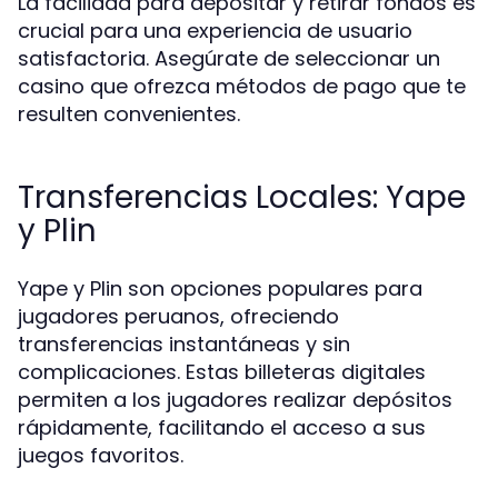
La facilidad para depositar y retirar fondos es
crucial para una experiencia de usuario
satisfactoria. Asegúrate de seleccionar un
casino que ofrezca métodos de pago que te
resulten convenientes.
Transferencias Locales: Yape
y Plin
Yape y Plin son opciones populares para
jugadores peruanos, ofreciendo
transferencias instantáneas y sin
complicaciones. Estas billeteras digitales
permiten a los jugadores realizar depósitos
rápidamente, facilitando el acceso a sus
juegos favoritos.